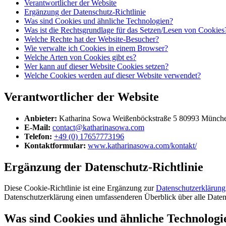
Verantwortlicher der Website
Ergänzung der Datenschutz-Richtlinie
Was sind Cookies und ähnliche Technologien?
Was ist die Rechtsgrundlage für das Setzen/Lesen von Cookies
Welche Rechte hat der Website-Besucher?
Wie verwalte ich Cookies in einem Browser?
Welche Arten von Cookies gibt es?
Wer kann auf dieser Website Cookies setzen?
Welche Cookies werden auf dieser Website verwendet?
Verantwortlicher der Website
Anbieter:
Katharina Sowa Weißenböckstraße 5 80993 Münche
E-Mail:
contact@katharinasowa.com
Telefon:
+49 (0) 17657773196
Kontaktformular:
www.katharinasowa.com/kontakt/
Ergänzung der Datenschutz-Richtlinie
Diese Cookie-Richtlinie ist eine Ergänzung zur
Datenschutzerklärung
Datenschutzerklärung einen umfassenderen Überblick über alle Datenve
Was sind Cookies und ähnliche Technologi