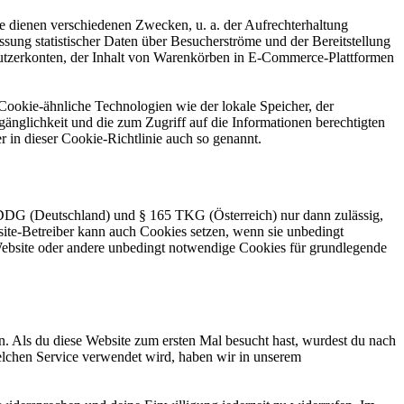
ie dienen verschiedenen Zwecken, u. a. der Aufrechterhaltung
ssung statistischer Daten über Besucherströme und der Bereitstellung
nutzerkonten, der Inhalt von Warenkörben in E-Commerce-Plattformen
ookie-ähnliche Technologien wie der lokale Speicher, der
änglichkeit und die zum Zugriff auf die Informationen berechtigten
 in dieser Cookie-Richtlinie auch so genannt.
DG (Deutschland) und § 165 TKG (Österreich) nur dann zulässig,
ite-Betreiber kann auch Cookies setzen, wenn sie unbedingt
r Website oder andere unbedingt notwendige Cookies für grundlegende
n. Als du diese Website zum ersten Mal besucht hast, wurdest du nach
elchen Service verwendet wird, haben wir in unserem