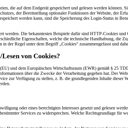
teien, die auf dem Endgerät gespeichert und gelesen werden können. S
hutzes, der Bereitstellung optionaler Funktionen der Website, der Erfa
gespeichert werden kann, sind die Speicherung des Login-Status in Be
ert werden. Die bekanntesten Beispiele dafür sind HTTP-Cookies und C
schiedliche Eigenschaften, welche die technische Handhabung, die Zug
n in der Regel unter dem Begriff „Cookies“ zusammengefasst und daher
n/Lesen von Cookies?
on (EU) und dem Europäischen Wirtschaftsraum (EWR) gemäß § 25 TDD
nformationen über die Zwecke der Verarbeitung gegeben hat. Der Webs
rvice zur Verfügung zu stellen, z. B. die grundlegenden Inhalte diese
erden.
willigung oder eines berechtigten Interesses gesetzt und gelesen werde
ng bestimmter Services zu widersprechen. Welche Rechtsgrundlage für w