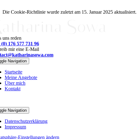
Die Cookie-Richtlinie wurde zuletzt am 15. Januar 2025 aktualisiert.
s uns reden
 (0) 176 577 731 96
reib mir eine E-Mail
tact@katharinasowa.com
ggle Navigation
Startseite
Meine Angebote
Über mich
Kontakt
012 – 2025 • All Rights Reserved
ggle Navigation
Datenschutzerklärung
Impressum
vatsphäre-Einstellungen ändern